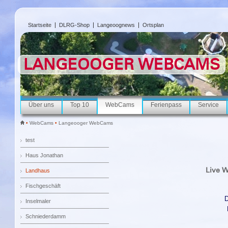
Startseite
DLRG-Shop
Langeoognews
Ortsplan
LANGEOOGER WEBCAMS
Über uns
Top 10
WebCams
Ferienpass
Service
•
WebCams
•
Langeooger WebCams
test
Haus Jonathan
Live 
Landhaus
Fischgeschäft
D
Inselmaler
Schniederdamm