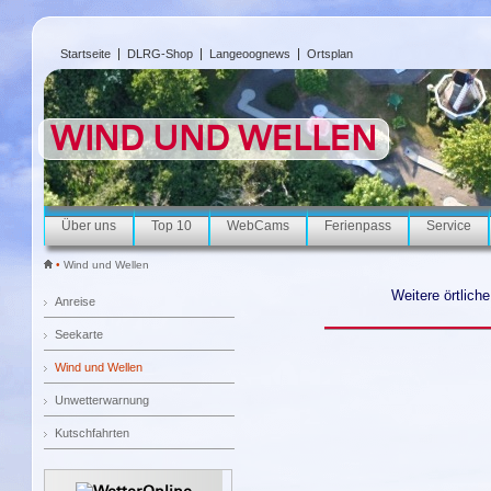
Startseite
DLRG-Shop
Langeoognews
Ortsplan
WIND UND WELLEN
Über uns
Top 10
WebCams
Ferienpass
Service
•
Wind und Wellen
Weitere örtlich
Anreise
Seekarte
Wind und Wellen
Unwetterwarnung
Kutschfahrten