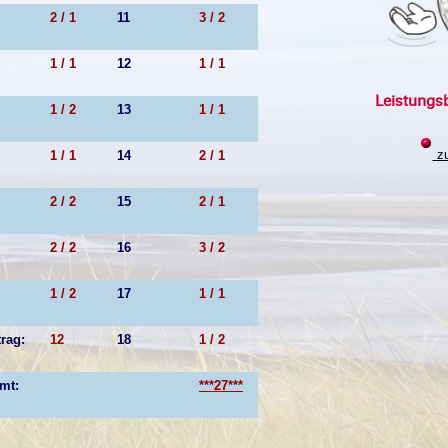
2 / 1
11
3 / 2
1 / 1
12
1 / 1
Leistungsb
1 / 2
13
1 / 1
zu
1 / 1
14
2 / 1
2 / 2
15
2 / 1
2 / 2
16
3 / 2
1 / 2
17
1 / 1
rag:
12
18
1 / 2
mt:
***27***