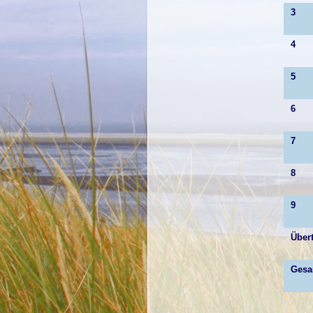
3
4
5
6
7
8
9
Übert
Gesa