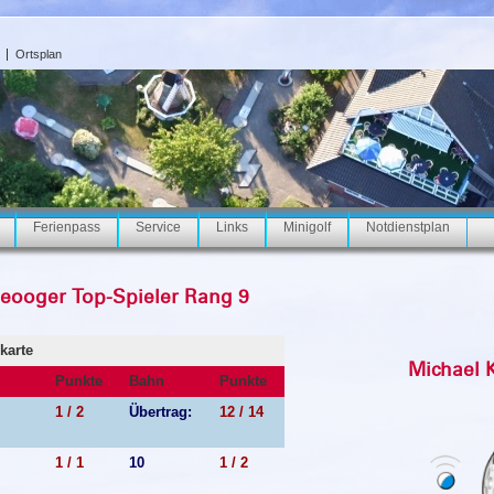
Ortsplan
Ferienpass
Service
Links
Minigolf
Notdienstplan
eooger Top-Spieler Rang 9
karte
Michael 
Punkte
Bahn
Punkte
1 / 2
Übertrag:
12 / 14
1 / 1
10
1 / 2