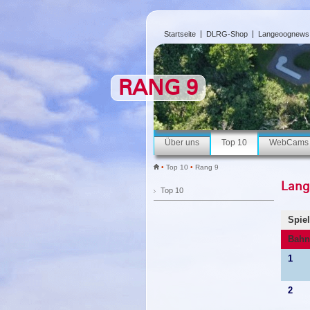
Startseite
DLRG-Shop
Langeoognews
RANG 9
Über uns
Top 10
WebCams
•
Top 10
•
Rang 9
Lang
Top 10
Spiel
Bahn
1
2